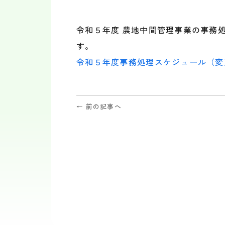
a
i
c
n
e
e
令和５年度 農地中間管理事業の事務
b
す。
o
o
令和５年度事務処理スケジュール（変
k
← 前の記事へ