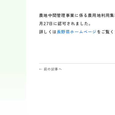
a
i
c
n
e
e
農地中間管理事業に係る農用地利用集積
b
月27日に認可されました。
o
o
詳しくは
長野県ホームページ
をご覧く
k
← 前の記事へ