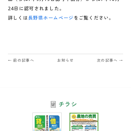
o
o
24日に認可されました。
k
詳しくは
長野県ホームページ
をご覧ください。
← 前の記事へ
お知らせ
次の記事へ →
チラシ