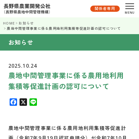
関係者専用
HOME
お知らせ
農地中間管理事業に係る農用地利用集積等促進計画の認可について
お知らせ
2025.10.24
農地中間管理事業に係る農用地利用
集積等促進計画の認可について
F
X
L
a
i
c
n
e
e
農地中間管理事業に係る農用地利用集積等促進計
b
画（令和7年9月19日認可申請分）が令和7年10月