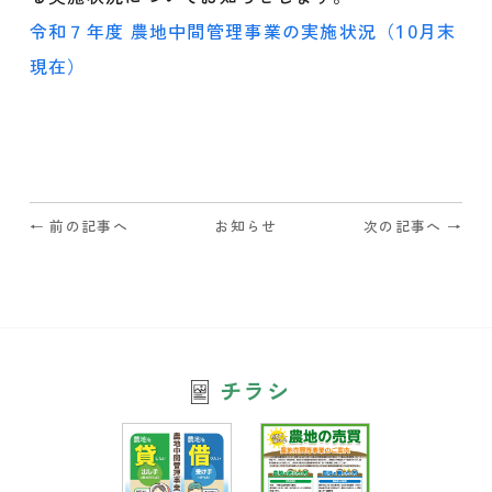
o
o
令和７年度 農地中間管理事業の実施状況（10月末
k
現在）
← 前の記事へ
お知らせ
次の記事へ →
チラシ